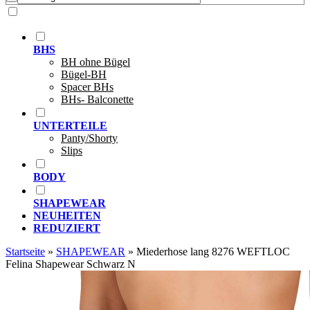
BHS
BH ohne Bügel
Bügel-BH
Spacer BHs
BHs- Balconette
UNTERTEILE
Panty/Shorty
Slips
BODY
SHAPEWEAR
NEUHEITEN
REDUZIERT
Startseite
»
SHAPEWEAR
»
Miederhose lang 8276 WEFTLOC
Felina Shapewear Schwarz N