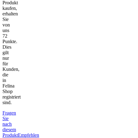
Produkt
kaufen,
erhalten
Sie
von
uns
72
Punkte.
Dies
gilt
nur
für
Kunden,
die
in
Felina
Shop
registriert
sind.
Fragen
Sie
nach
diesem
Produkt
Empfehlen