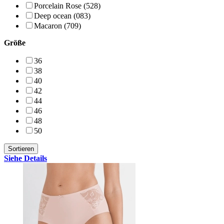
Porcelain Rose (528)
Deep ocean (083)
Macaron (709)
Größe
36
38
40
42
44
46
48
50
Siehe Details