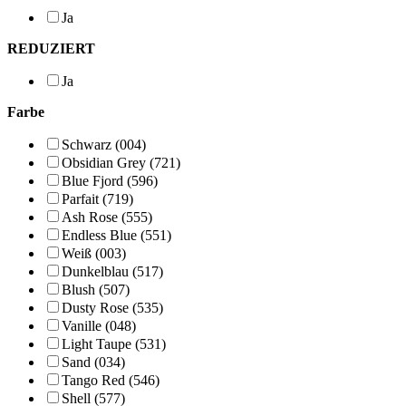
Ja
REDUZIERT
Ja
Farbe
Schwarz (004)
Obsidian Grey (721)
Blue Fjord (596)
Parfait (719)
Ash Rose (555)
Endless Blue (551)
Weiß (003)
Dunkelblau (517)
Blush (507)
Dusty Rose (535)
Vanille (048)
Light Taupe (531)
Sand (034)
Tango Red (546)
Shell (577)