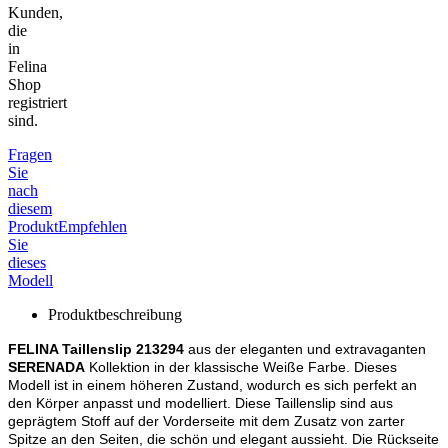
Kunden,
die
in
Felina
Shop
registriert
sind.
Fragen
Sie
nach
diesem
Produkt
Empfehlen
Sie
dieses
Modell
Produktbeschreibung
FELINA Taillenslip 213294
aus der eleganten und extravaganten
SERENADA
Kollektion in der klassische Weiße Farbe. Dieses
Modell ist in einem höheren Zustand, wodurch es sich perfekt an
den Körper anpasst und modelliert. Diese Taillenslip sind aus
geprägtem Stoff auf der Vorderseite mit dem Zusatz von zarter
Spitze an den Seiten, die schön und elegant aussieht. Die Rückseite