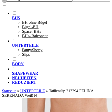
BHS
BH ohne Bügel
Bügel-BH
Spacer BHs
BHs- Balconette
UNTERTEILE
Panty/Shorty
Slips
BODY
SHAPEWEAR
NEUHEITEN
REDUZIERT
Startseite
»
UNTERTEILE
»
Taillenslip 213294 FELINA
SERENADA Weiß N