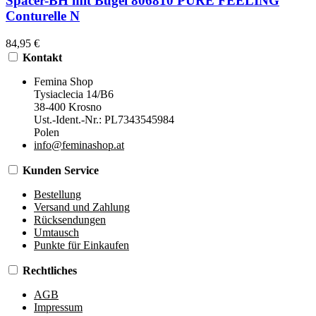
Spacer-BH mit Bügel 806810 PURE FEELING
Conturelle N
84,95 €
Kontakt
Femina Shop
Tysiaclecia 14/B6
38-400 Krosno
Ust.-Ident.-Nr.: PL7343545984
Polen
info@feminashop.at
Kunden Service
Bestellung
Versand und Zahlung
Rücksendungen
Umtausch
Punkte für Einkaufen
Rechtliches
AGB
Impressum