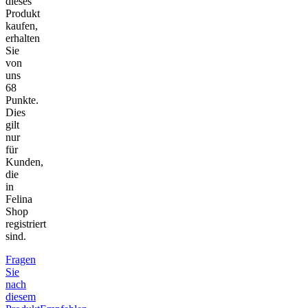
dieses
Produkt
kaufen,
erhalten
Sie
von
uns
68
Punkte.
Dies
gilt
nur
für
Kunden,
die
in
Felina
Shop
registriert
sind.
Fragen
Sie
nach
diesem