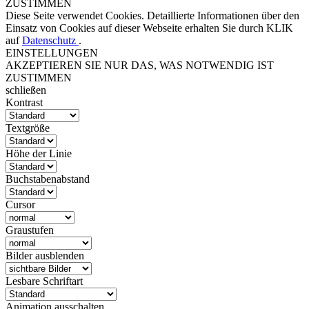
ZUSTIMMEN
Diese Seite verwendet Cookies. Detaillierte Informationen über den
Einsatz von Cookies auf dieser Webseite erhalten Sie durch KLIK
auf
Datenschutz
.
EINSTELLUNGEN
AKZEPTIEREN SIE NUR DAS, WAS NOTWENDIG IST
ZUSTIMMEN
schließen
Kontrast
Textgröße
Höhe der Linie
Buchstabenabstand
Cursor
Graustufen
Bilder ausblenden
Lesbare Schriftart
Animation ausschalten