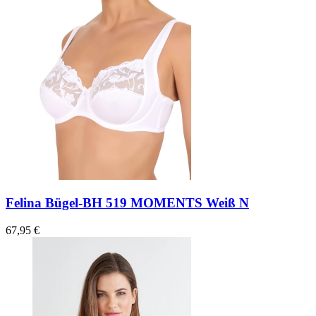
Felina Bügel-BH 519 MOMENTS Weiß N
67,95 €