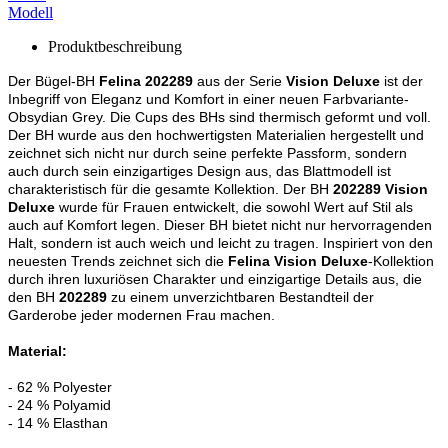
Modell
Produktbeschreibung
Der Bügel-BH
Felina 202289
aus der Serie
Vision Deluxe
ist der
Inbegriff von Eleganz und Komfort in einer neuen Farbvariante-
Obsydian Grey. Die Cups des BHs sind thermisch geformt und voll.
Der BH wurde aus den hochwertigsten Materialien hergestellt und
zeichnet sich nicht nur durch seine perfekte Passform, sondern
auch durch sein einzigartiges Design aus, das Blattmodell ist
charakteristisch für die gesamte Kollektion. Der BH
202289 Vision
Deluxe
wurde für Frauen entwickelt, die sowohl Wert auf Stil als
auch auf Komfort legen. Dieser BH bietet nicht nur hervorragenden
Halt, sondern ist auch weich und leicht zu tragen. Inspiriert von den
neuesten Trends zeichnet sich die
Felina Vision Deluxe
-Kollektion
durch ihren luxuriösen Charakter und einzigartige Details aus, die
den BH
202289
zu einem unverzichtbaren Bestandteil der
Garderobe jeder modernen Frau machen.
Material:
- 62 % Polyester
- 24 % Polyamid
- 14 % Elasthan