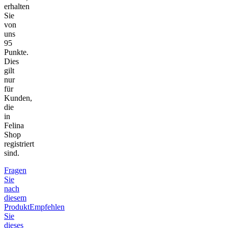
erhalten
Sie
von
uns
95
Punkte.
Dies
gilt
nur
für
Kunden,
die
in
Felina
Shop
registriert
sind.
Fragen
Sie
nach
diesem
Produkt
Empfehlen
Sie
dieses