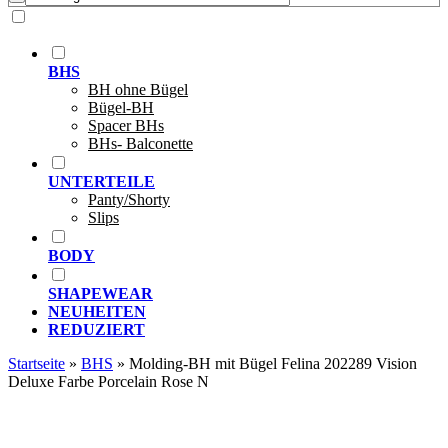
BHS
BH ohne Bügel
Bügel-BH
Spacer BHs
BHs- Balconette
UNTERTEILE
Panty/Shorty
Slips
BODY
SHAPEWEAR
NEUHEITEN
REDUZIERT
Startseite
»
BHS
»
Molding-BH mit Bügel Felina 202289 Vision
Deluxe Farbe Porcelain Rose N